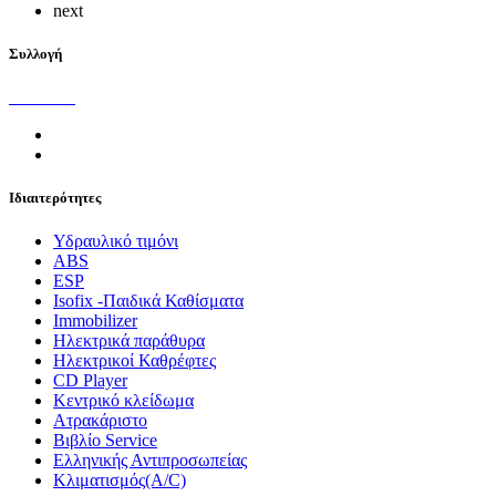
next
Συλλογή
Ιδιαιτερότητες
Υδραυλικό τιμόνι
ABS
ESP
Isofix -Παιδικά Καθίσματα
Immobilizer
Ηλεκτρικά παράθυρα
Ηλεκτρικοί Καθρέφτες
CD Player
Κεντρικό κλείδωμα
Ατρακάριστο
Βιβλίο Service
Ελληνικής Αντιπροσωπείας
Κλιματισμός(A/C)