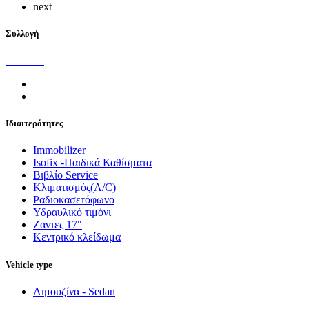
next
Συλλογή
Ιδιαιτερότητες
Immobilizer
Isofix -Παιδικά Καθίσματα
Βιβλίο Service
Κλιματισμός(A/C)
Ραδιοκασετόφωνο
Υδραυλικό τιμόνι
Ζαντες 17"
Κεντρικό κλείδωμα
Vehicle type
Λιμουζίνα - Sedan