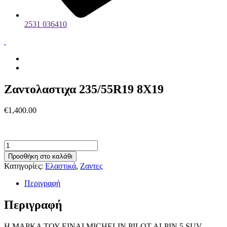
2531 036410
Ζαντολαστιχα 235/55R19 8X19
€
1,400.00
Ζαντολαστιχα
235/55R19
Προσθήκη στο καλάθι
8X19
Κατηγορίες:
Ελαστικά
,
Ζαντες
ποσότητα
Περιγραφή
Περιγραφή
Η ΜΑΡΚΑ ΤΟΥ ΕΙΝΑΙ MICHELIN PILOT ALPIN 5 SUV